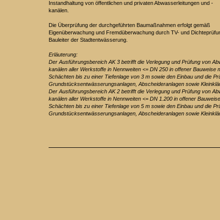
Instandhaltung von öffentlichen und privaten Abwasserleitungen und -
kanälen.
Die Überprüfung der durchgeführten Baumaßnahmen erfolgt gemäß
Eigenüberwachung und Fremdüberwachung durch TV- und Dichteprüfung
Bauleiter der Stadtentwässerung.
Erläuterung:
Der Ausführungsbereich AK 3 betrifft die Verlegung und Prüfung von Ab
kanälen aller Werkstoffe in Nennweiten <= DN 250 in offener Bauweise 
Schächten bis zu einer Tiefenlage von 3 m sowie den Einbau und die Pr
Grundstücksentwässerungsanlagen, Abscheideranlagen sowie Kleinklä
Der Ausführungsbereich AK 2 betrifft die Verlegung und Prüfung von Ab
kanälen aller Werkstoffe in Nennweiten <= DN 1.200 in offener Bauweis
Schächten bis zu einer Tiefenlage von 5 m sowie den Einbau und die Pr
Grundstücksentwässerungsanlagen, Abscheideranlagen sowie Kleinklä